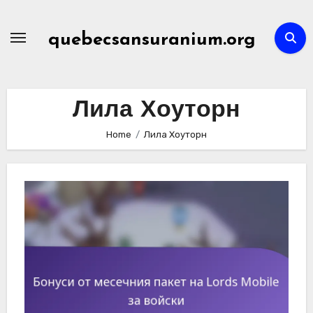
Skip
to
quebecsansuranium.org
content
Лила Хоуторн
Home
Лила Хоуторн