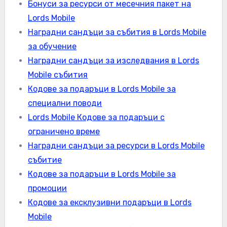
Бонуси за ресурси от месечния пакет на
Lords Mobile
Наградни сандъци за събития в Lords Mobile
за обучение
Наградни сандъци за изследвания в Lords
Mobile събития
Кодове за подаръци в Lords Mobile за
специални поводи
Lords Mobile Кодове за подаръци с
ограничено време
Наградни сандъци за ресурси в Lords Mobile
събитие
Кодове за подаръци в Lords Mobile за
промоции
Кодове за ексклузивни подаръци в Lords
Mobile